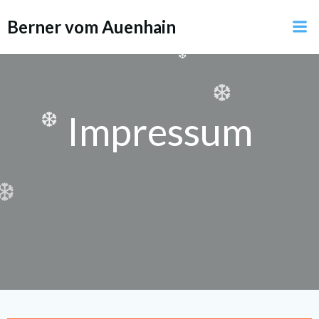
Zum
Berner vom Auenhain
Inhalt
❆
springen
❆
❆
Impressum
❆
❆